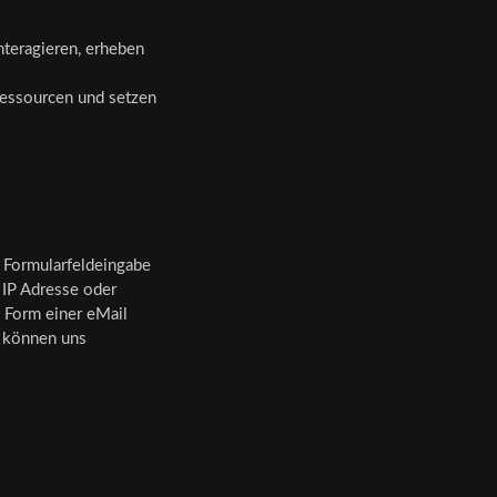
nteragieren, erheben
ressourcen und setzen
 Formularfeldeingabe
r IP Adresse oder
n Form einer eMail
e können uns