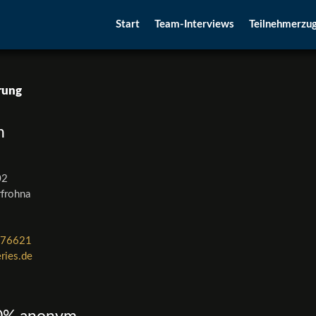
Teilnehmerzu
Start
Team-Interviews
rung
h
02
frohna
076621
ries.de