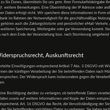
zu Six Dunes, übermitteln Sie uns gem. Ihrer Formularfeldeingabe Ih
gf. weitere Bemerkungen. Eine Übermittlung der IP Adresse oder and
er Daten erfolgt nicht. Wir speichern diese Informationen in Form e
nbank im Rahmen der Notwendigkeit für die geschäftsmäßige Nutzung
 gehören auch die Zahlungshistorie und persönlicher eMail-Verkehr. 
er weiteren Speicherung, Weitergabe oder gar Verwendung kommt. Si
en nach dem Ende der Veranstaltung bzw. nach Stornierung umgehend 
iderspruchsrecht, Auskunftsrecht
erteilte Einwilligungen entsprechend Artikel 7 Abs. 3 DSGVO mit Wi
önnen der künftigen Verarbeitung der Sie betreffenden Daten nach Ma
rsprechen. Der Widerspruch kann insbesondere gegen die Verarbei
en.
eine Bestätigung darüber zu verlangen, ob betreffende Daten verarbe
Daten sowie auf weitere Informationen und Kopie der Daten entsprec
sprechend. Art. 16 DSGVO das Recht, die Vervollständigung der Sie
 der Sie betreffenden unrichtigen Daten zu verlangen. Sie haben nac