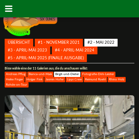
ÜBERSICHT
#1 - NOVEMBER 2021
#2 - MAI 2022
#3 - APRIL-MAI 2023
#4 - APRIL-MAI 2024
#5 - APRIL-MAI 2025 (FINALE AUSGABE)
Bitte wähle eine der 11 Galerien aus, die du anschauen willst:
Andreas Pflug
Bianca-und-Maik
Birgit-und-Dieter
Fotografie-Dirk-Leister
Heike Finger
Holger Fink
Jasmin Hofer
Lippi Crew
Reimund Roehl
Rhino Holz
Rohde-on-Tour