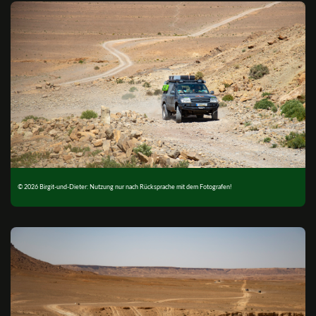
© 2026 Birgit-und-Dieter: Nutzung nur nach Rücksprache mit dem Fotografen!