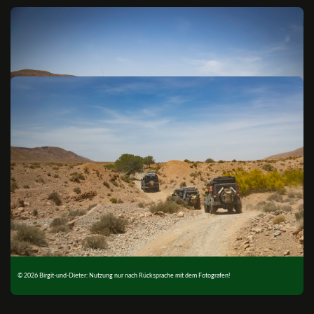
© 2026 Birgit-und-Dieter: Nutzung nur nach Rücksprache mit dem Fotografen!
© 2026 Birgit-und-Dieter: Nutzung nur nach Rücksprache mit dem Fotografen!