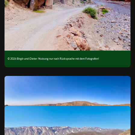
© 2026 Birgit-und-Dieter: Nutzung nur nach Rücksprache mit dem Fotografen!