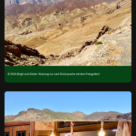
© 2026 Birgit-und-Dieter: Nutzung nur nach Rücksprache mit dem Fotografen!
© 2026 Birgit-und-Dieter: Nutzung nur nach Rücksprache mit dem Fotografen!