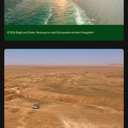
© 2026 Birgit-und-Dieter: Nutzung nur nach Rücksprache mit dem Fotografen!