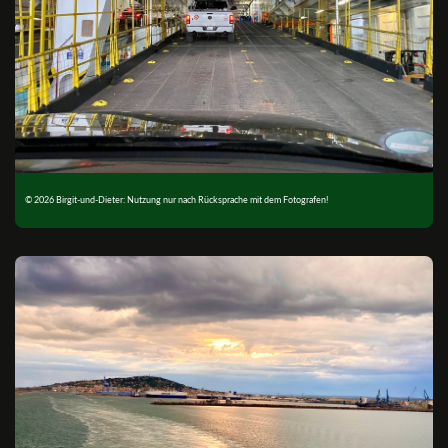
© 2026 Birgit-und-Dieter: Nutzung nur nach Rücksprache mit dem Fotografen!