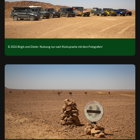
© 2026 Birgit-und-Dieter: Nutzung nur nach Rücksprache mit dem Fotografen!
© 2026 Birgit-und-Dieter: Nutzung nur nach Rücksprache mit dem Fotografen!