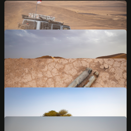
© 2026 Birgit-und-Dieter: Nutzung nur nach Rücksprache mit dem Fotografen!
© 2026 Birgit-und-Dieter: Nutzung nur nach Rücksprache mit dem Fotografen!