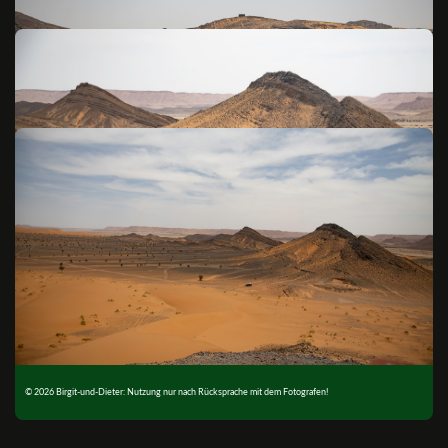
© 2026 Birgit-und-Dieter: Nutzung nur nach Rücksprache mit dem Fotografen!
© 2026 Birgit-und-Dieter: Nutzung nur nach Rücksprache mit dem Fotografen!
© 2026 Birgit-und-Dieter: Nutzung nur nach Rücksprache mit dem Fotografen!
© 2026 Birgit-und-Dieter: Nutzung nur nach Rücksprache mit dem Fotografen!
© 2026 Birgit-und-Dieter: Nutzung nur nach Rücksprache mit dem Fotografen!