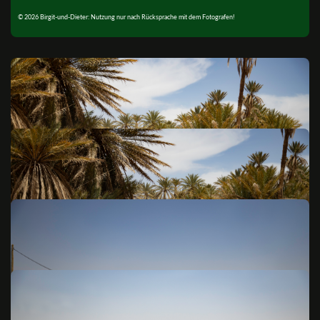
© 2026 Birgit-und-Dieter: Nutzung nur nach Rücksprache mit dem Fotografen!
© 2026 Birgit-und-Dieter: Nutzung nur nach Rücksprache mit dem Fotografen!