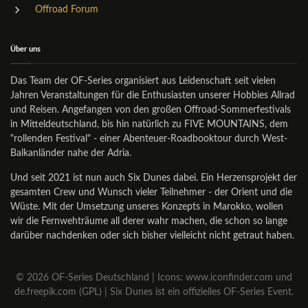
Offroad Forum
Über uns
Das Team der OF-Series organisiert aus Leidenschaft seit vielen
Jahren Veranstaltungen für die Enthusiasten unserer Hobbies Allrad
und Reisen. Angefangen von den großen Offroad-Sommerfestivals
in Mitteldeutschland, bis hin natürlich zu FIVE MOUNTAINS, dem
"rollenden Festival" - einer Abenteuer-Roadbooktour durch West-
Balkanländer nahe der Adria.
Und seit 2021 ist nun auch Six Dunes dabei. Ein Herzensprojekt der
gesamten Crew und Wunsch vieler Teilnehmer - der Orient und die
Wüste. Mit der Umsetzung unseres Konzepts in Marokko, wollen
wir die Fernwehträume all derer wahr machen, die schon so lange
darüber nachdenken oder sich bisher vielleicht nicht getraut haben.
©
2026
OF-Series Deutschland | Icons: www.iconfinder.com und
de.freepik.com (GPL) | Six Dunes ist ein offizielles OF-Series Event.