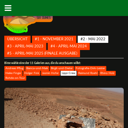
ÜBERSICHT
#1 - NOVEMBER 2021
#2 - MAI 2022
#3 - APRIL-MAI 2023
#4 - APRIL-MAI 2024
#5 - APRIL-MAI 2025 (FINALE AUSGABE)
Bitte wähle eine der 11 Galerien aus, die du anschauen willst:
Andreas Pflug
Bianca-und-Maik
Birgit-und-Dieter
Fotografie-Dirk-Leister
Heike Finger
Holger Fink
Jasmin Hofer
Lippi Crew
Reimund Roehl
Rhino Holz
Rohde-on-Tour